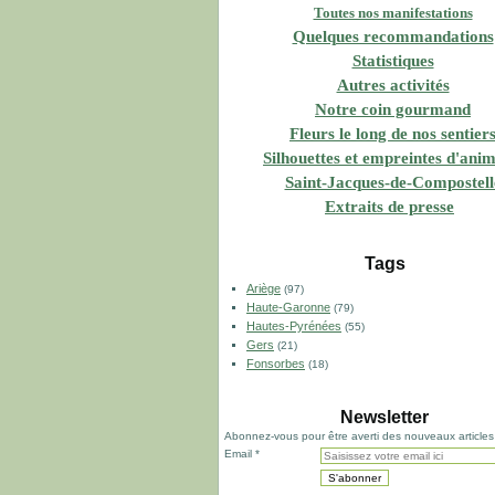
Toutes nos manifestations
Quelques recommandations
Statistiques
Autres activités
Notre coin gourmand
Fleurs le long de nos sentier
Silhouettes et empreintes d'ani
Saint-Jacques-de-Compostell
Extraits de presse
Tags
Ariège
(97)
Haute-Garonne
(79)
Hautes-Pyrénées
(55)
Gers
(21)
Fonsorbes
(18)
Newsletter
Abonnez-vous pour être averti des nouveaux articles
Email