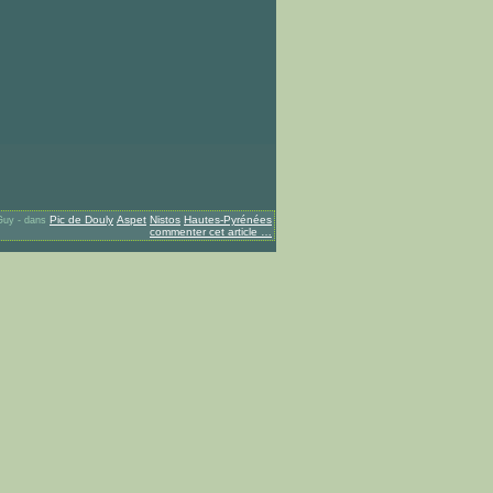
Pic de Douly
Aspet
Nistos
Hautes-Pyrénées
Guy
-
dans
commenter cet article
…