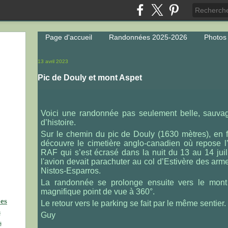
Page d'accueil
Randonnées 2025-2026
Photos
13 avril 2023
Pic de Douly et mont Aspet
Voici une randonnée pas seulement belle, sauvag
d’histoire.
Sur le chemin du pic de Douly (1630 mètres), en fa
découvre le cimetière anglo-canadien où repose l
RAF qui s’est écrasé dans la nuit du 13 au 14 juil
l'avion devait parachuter au col d’Estivère des arm
Nistos-Esparros.
La randonnée se prolonge ensuite vers le mont 
magnifique point de vue à 360°.
ées
Le retour vers le parking se fait par le même sentier.
s
Guy
s