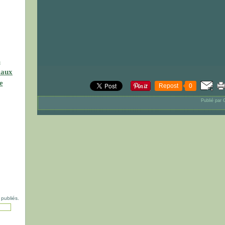
s
maux
e
Repost
0
Publié par 
 publiés.