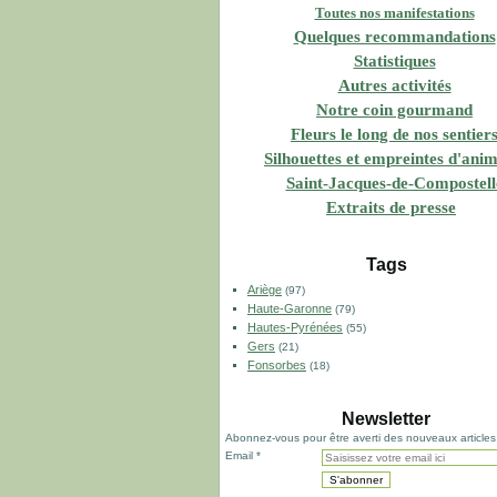
Toutes nos manifestations
Quelques recommandations
Statistiques
Autres activités
Notre coin gourmand
Fleurs le long de nos sentier
Silhouettes et empreintes d'ani
Saint-Jacques-de-Compostell
Extraits de presse
Tags
Ariège
(97)
Haute-Garonne
(79)
Hautes-Pyrénées
(55)
Gers
(21)
Fonsorbes
(18)
Newsletter
Abonnez-vous pour être averti des nouveaux articles
Email